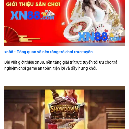
chơi có kinh nghiệm, với giao diện thân thiện, hỗ trợ đa
ngôn ngữ và các công cụ hỗ trợ quyền lợi người chơi. Bài
viết này nhấn mạnh tính hữu ích, độ tin cậy và khả năng
tuân thủ các nguyên tắc bảo mật – yếu tố then chốt để đạt
được tín nhiệm trong ngành công nghiệp cá cược.
xn88 - Tổng quan về nền tảng trò chơi trực tuyến
Bài viết giới thiệu xn88, nền tảng giải trí trực tuyến tối ưu cho trải
nghiệm chơi game an toàn, tiện lợi và đầy hứng khởi.