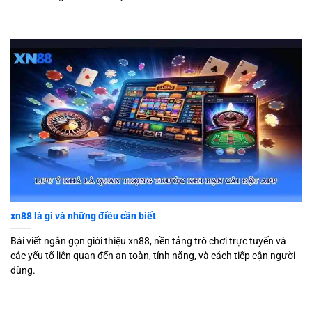
gioi-thieu-xn88
Việc đánh giá một nền tảng cá cược không chỉ dựa trên số
lượng trò chơi hay tỷ lệ cược, mà còn dựa trên độ minh
bạch, chính sách bảo mật và hỗ trợ khách hàng. Với xn88,
người chơi có thể kỳ vọng quy trình xác thực tài khoản chặt
chẽ, thanh toán nhanh chóng và các biện pháp chống gian
lận được áp dụng nghiêm ngặt. Để giảm thiểu rủi ro, hãy
thiết lập ngân sách, giới hạn cược và tuân thủ nguyên tắc
tự kiểm soát khi tham gia các trận cược.
xn88 là gì và những điều cần biết
Bài viết ngắn gọn giới thiệu xn88, nền tảng trò chơi trực tuyến và
các yếu tố liên quan đến an toàn, tính năng, và cách tiếp cận người
dùng.