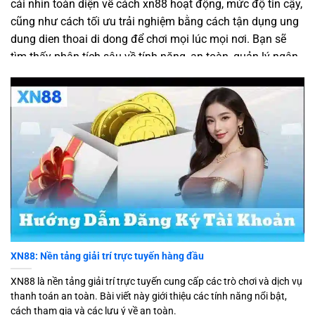
cái nhìn toàn diện về cách xn88 hoạt động, mức độ tin cậy,
cũng như cách tối ưu trải nghiệm bằng cách tận dụng
ung
dung dien thoai di dong
để chơi mọi lúc mọi nơi. Bạn sẽ
tìm thấy phân tích sâu về tính năng, an toàn, quản lý ngân
sách và chiến lược cược để tăng cơ hội thành công một
cách có trách nhiệm.
XN88: Nền tảng giải trí trực tuyến hàng đầu
XN88 là nền tảng giải trí trực tuyến cung cấp các trò chơi và dịch vụ
thanh toán an toàn. Bài viết này giới thiệu các tính năng nổi bật,
cách tham gia và các lưu ý về an toàn.