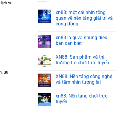
dịch vụ
xn88: một cái nhìn tổng
quan về nền tảng giải trí và
cộng đồng
xn88 la gi va nhung dieu
ban can biet
XN88: Sản phẩm và thị
trường trò chơi trực tuyến
n, uu
XN88: Nền tảng công nghệ
và tầm nhìn tương lai
xn88: Nền tảng chơi trực
tuyến