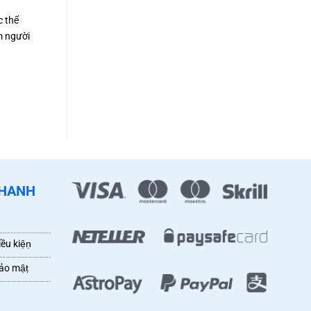
c thể
m người
NHANH
̀u kiệṇ
̉o mậṭ