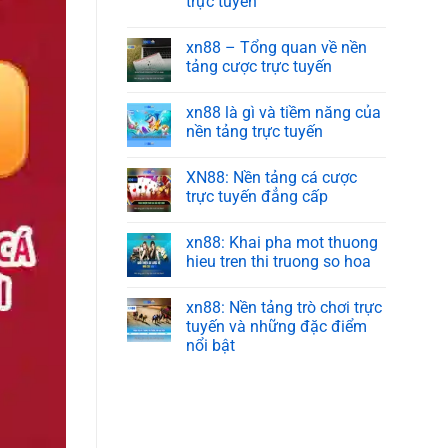
trực tuyến
xn88 – Tổng quan về nền
tảng cược trực tuyến
xn88 là gì và tiềm năng của
nền tảng trực tuyến
XN88: Nền tảng cá cược
trực tuyến đẳng cấp
xn88: Khai pha mot thuong
hieu tren thi truong so hoa
xn88: Nền tảng trò chơi trực
tuyến và những đặc điểm
nổi bật