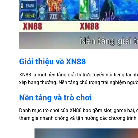
Giới thiệu về XN88
XN88 là một nền tảng giải trí trực tuyến nổi tiếng tại 
xếp hạng thưởng. Nền tảng chú trọng trải nghiệm người
Nền tảng và trò chơi
Danh mục trò chơi của XN88 bao gồm slot, game bài, cá
tham gia nhanh chóng và tận hưởng các chương trình