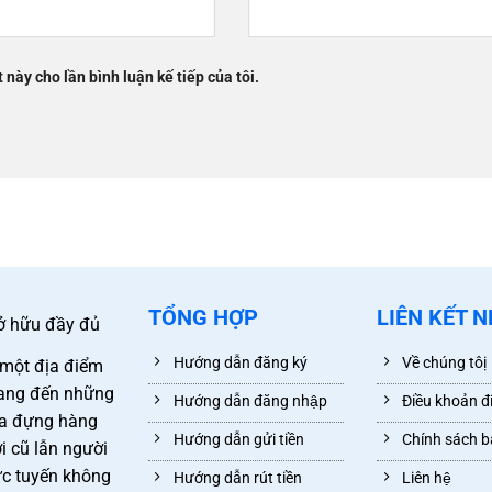
 này cho lần bình luận kế tiếp của tôi.
TỔNG HỢP
LIÊN KẾT 
ở hữu đầy đủ
Hướng dẫn đăng ký
Về chúng tôị
 một địa điểm
 mang đến những
Hướng dẫn đăng nhập
Điều khoản điê
ưa đựng hàng
Hướng dẫn gửi tiền
Chính sách ba
i cũ lẫn người
ực tuyến không
Hướng dẫn rút tiền
Liên hệ̣