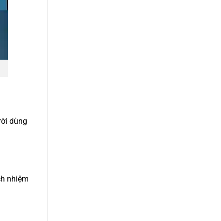
ười dùng
ách nhiệm