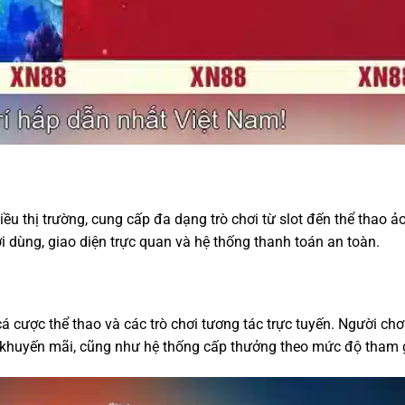
nhiều thị trường, cung cấp đa dạng trò chơi từ slot đến thể thao 
 dùng, giao diện trực quan và hệ thống thanh toán an toàn.
 cược thể thao và các trò chơi tương tác trực tuyến. Người chơi
 khuyến mãi, cũng như hệ thống cấp thưởng theo mức độ tham 