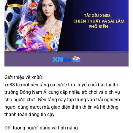
Giới thiệu về xn88
xn88 là một nền tảng cá cược trực tuyến nổi bật tại thị
trường Đông Nam Á, cung cấp nhiều trò chơi và dịch vụ
cho người chơi. Nền tảng này tập trung vào trải nghiệm
người dùng mượt mà, giao diện thân thiện và hệ thống
thanh toán đáng tin cậy.
Đối tượng người dùng và tính năng