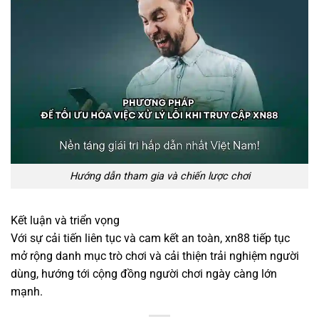
Hướng dẫn tham gia và chiến lược chơi
Kết luận và triển vọng
Với sự cải tiến liên tục và cam kết an toàn, xn88 tiếp tục
mở rộng danh mục trò chơi và cải thiện trải nghiệm người
dùng, hướng tới cộng đồng người chơi ngày càng lớn
mạnh.