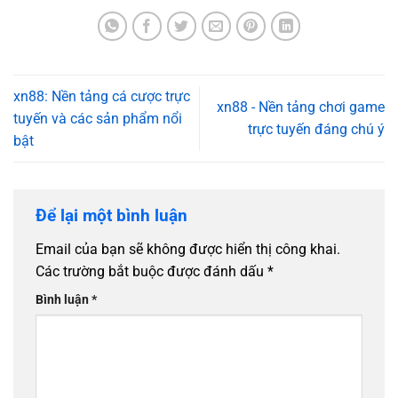
xn88: Nền tảng cá cược trực
xn88 - Nền tảng chơi game
tuyến và các sản phẩm nổi
trực tuyến đáng chú ý
bật
Để lại một bình luận
Email của bạn sẽ không được hiển thị công khai.
Các trường bắt buộc được đánh dấu
*
Bình luận
*